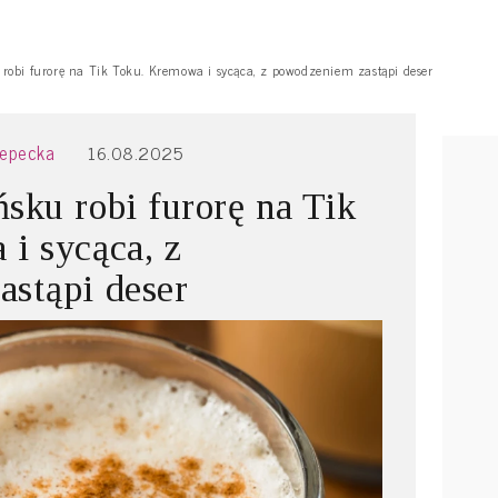
robi furorę na Tik Toku. Kremowa i sycąca, z powodzeniem zastąpi deser
zepecka
16.08.2025
sku robi furorę na Tik
i sycąca, z
stąpi deser