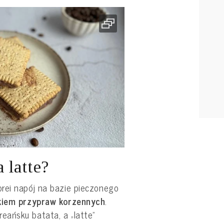
 latte?
rei napój na bazie pieczonego
iem przypraw korzennych
.
ańsku batata, a „latte”