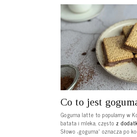
Co to jest goguma
Goguma latte to popularny w Ko
batata i mleka, często
z dodatk
Słowo „goguma” oznacza po kore