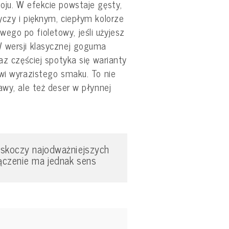
oju. W efekcie powstaje gęsty,
czy i pięknym, ciepłym kolorze
go po fioletowy, jeśli użyjesz
 wersji klasycznej goguma
az częściej spotyka się warianty
wi wyrazistego smaku. To nie
awy, ale też deser w płynnej
askoczy najodważniejszych
ączenie ma jednak sens