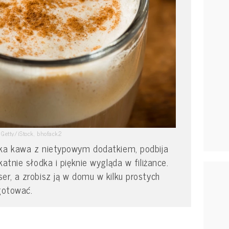
Getty/iStock, bhofack2
ska kawa z nietypowym dodatkiem, podbija
katnie słodka i pięknie wygląda w filiżance.
er, a zrobisz ją w domu w kilku prostych
ygotować.