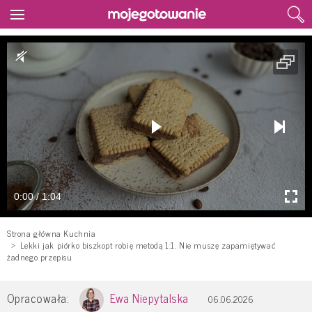
0:00 / 1:04
Strona główna Kuchnia
Lekki jak piórko biszkopt robię metodą 1:1. Nie muszę zapamiętywać
żadnego przepisu
Opracowała:
Ewa Niepytalska
06.06.2026