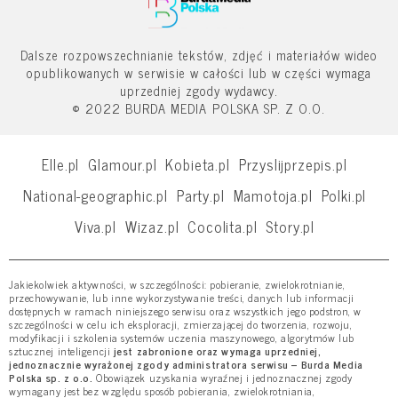
Dalsze rozpowszechnianie tekstów, zdjęć i materiałów wideo
opublikowanych w serwisie w całości lub w części wymaga
uprzedniej zgody wydawcy.
© 2022 BURDA MEDIA POLSKA SP. Z O.O.
Elle.pl
Glamour.pl
Kobieta.pl
Przyslijprzepis.pl
National-geographic.pl
Party.pl
Mamotoja.pl
Polki.pl
Viva.pl
Wizaz.pl
Cocolita.pl
Story.pl
Jakiekolwiek aktywności, w szczególności: pobieranie, zwielokrotnianie,
przechowywanie, lub inne wykorzystywanie treści, danych lub informacji
dostępnych w ramach niniejszego serwisu oraz wszystkich jego podstron, w
szczególności w celu ich eksploracji, zmierzającej do tworzenia, rozwoju,
modyfikacji i szkolenia systemów uczenia maszynowego, algorytmów lub
sztucznej inteligencji
jest zabronione oraz wymaga uprzedniej,
jednoznacznie wyrażonej zgody administratora serwisu – Burda Media
Polska sp. z o.o.
Obowiązek uzyskania wyraźnej i jednoznacznej zgody
wymagany jest bez względu sposób pobierania, zwielokrotniania,