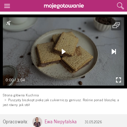
0:00 / 1:04
Strona główna Kuchnia
Puszysty biszkopt piekę jak cukierniczy geniusz. Rośnie ponad blaszkę, a
jest równy jak stół
Opracowała:
Ewa Niepytalska
31.05.2026