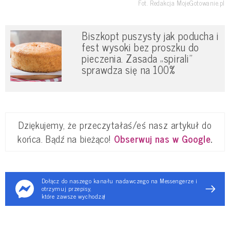
Fot. Redakcja MojeGotowanie.pl
Biszkopt puszysty jak poducha i
fest wysoki bez proszku do
pieczenia. Zasada „spirali”
sprawdza się na 100%
Dziękujemy, że przeczytałaś/eś nasz artykuł do
końca. Bądź na bieżąco!
Obserwuj nas w Google
.
Dołącz do naszego kanału nadawczego na Messengerze i
otrzymuj przepisy,
które zawsze wychodzą!