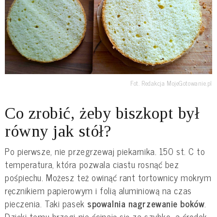
Fot. Redakcja MojeGotowanie.pl
Co zrobić, żeby biszkopt był
równy jak stół?
Po pierwsze, nie przegrzewaj piekarnika. 150 st. C to
temperatura, która pozwala ciastu rosnąć bez
pośpiechu. Możesz też owinąć rant tortownicy mokrym
ręcznikiem papierowym i folią aluminiową na czas
pieczenia. Taki pasek
spowalnia nagrzewanie boków
.
Dzięki temu brzegi nie ścinają się za szybko, a środek