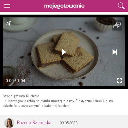
0:00 / 1:04
Strona główna Kuchnia
Norwegowie robią naleśniki inaczej niż my. Elastyczne i miękkie, na
składniku „pożyczonym” z babcinej kuchni
Bożena Rzepecka
09.05.2026