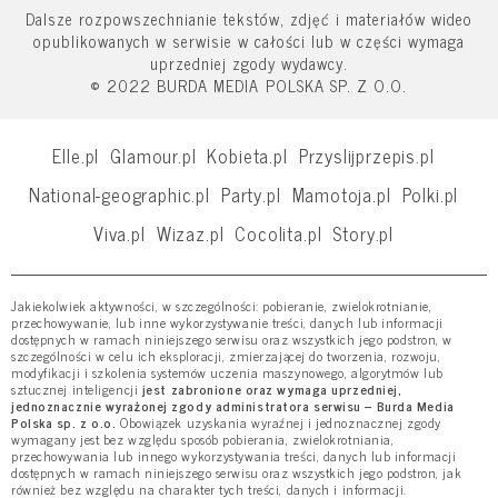
Dalsze rozpowszechnianie tekstów, zdjęć i materiałów wideo
opublikowanych w serwisie w całości lub w części wymaga
uprzedniej zgody wydawcy.
© 2022 BURDA MEDIA POLSKA SP. Z O.O.
Elle.pl
Glamour.pl
Kobieta.pl
Przyslijprzepis.pl
National-geographic.pl
Party.pl
Mamotoja.pl
Polki.pl
Viva.pl
Wizaz.pl
Cocolita.pl
Story.pl
Jakiekolwiek aktywności, w szczególności: pobieranie, zwielokrotnianie,
przechowywanie, lub inne wykorzystywanie treści, danych lub informacji
dostępnych w ramach niniejszego serwisu oraz wszystkich jego podstron, w
szczególności w celu ich eksploracji, zmierzającej do tworzenia, rozwoju,
modyfikacji i szkolenia systemów uczenia maszynowego, algorytmów lub
sztucznej inteligencji
jest zabronione oraz wymaga uprzedniej,
jednoznacznie wyrażonej zgody administratora serwisu – Burda Media
Polska sp. z o.o.
Obowiązek uzyskania wyraźnej i jednoznacznej zgody
wymagany jest bez względu sposób pobierania, zwielokrotniania,
przechowywania lub innego wykorzystywania treści, danych lub informacji
dostępnych w ramach niniejszego serwisu oraz wszystkich jego podstron, jak
również bez względu na charakter tych treści, danych i informacji.