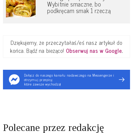
Wybitnie smaczne, bo
podkręcam smak 1 rzeczą
Dziękujemy, że przeczytałaś/eś nasz artykuł do
końca. Bądź na bieżąco!
Obserwuj nas w Google
.
Dołącz do naszego kanału nadawczego na Messengerze i
otrzymuj przepisy,
które zawsze wychodzą!
Polecane przez redakcję