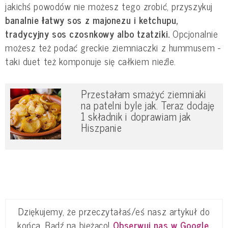
jakichś powodów nie możesz tego zrobić, przyszykuj
banalnie łatwy sos z majonezu i ketchupu,
tradycyjny sos czosnkowy albo tzatziki.
Opcjonalnie
możesz też podać greckie ziemniaczki z hummusem -
taki duet też komponuje się całkiem nieźle.
Przestałam smażyć ziemniaki
na patelni byle jak. Teraz dodaję
1 składnik i doprawiam jak
Hiszpanie
Dziękujemy, że przeczytałaś/eś nasz artykuł do
końca. Bądź na bieżąco!
Obserwuj nas w Google
.