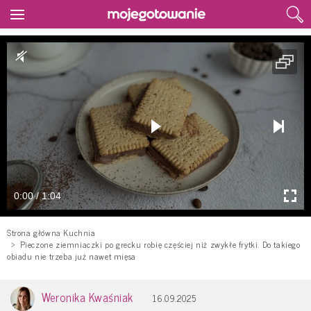
0:00 / 1:04
Strona główna Kuchnia
Pieczone ziemniaczki po grecku robię częściej niż zwykłe frytki. Do takiego
obiadu nie trzeba już nawet mięsa
Weronika Kwaśniak
16.09.2025