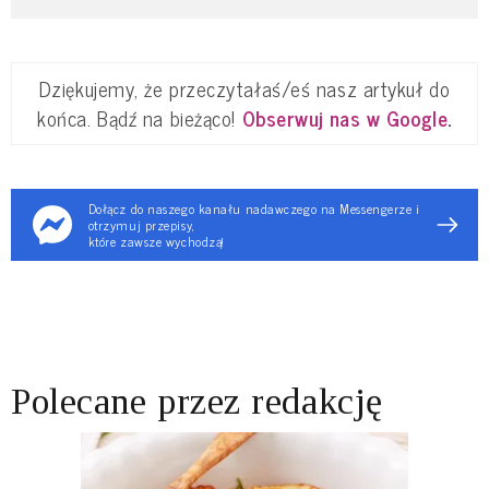
Dziękujemy, że przeczytałaś/eś nasz artykuł do
końca. Bądź na bieżąco!
Obserwuj nas w Google
.
Dołącz do naszego kanału nadawczego na Messengerze i
otrzymuj przepisy,
które zawsze wychodzą!
Polecane przez redakcję