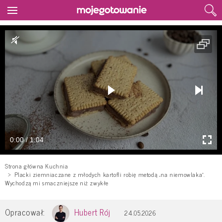
0:00 / 1:04
Strona główna Kuchnia
Placki ziemniaczane z młodych kartofli robię metodą „na niemowlaka”.
Wychodzą mi smaczniejsze niż zwykłe
Opracował:
Hubert Rój
24.05.2026