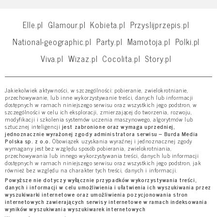
Elle.pl
Glamour.pl
Kobieta.pl
Przyslijprzepis.pl
National-geographic.pl
Party.pl
Mamotoja.pl
Polki.pl
Viva.pl
Wizaz.pl
Cocolita.pl
Story.pl
Jakiekolwiek aktywności, w szczególności: pobieranie, zwielokrotnianie,
przechowywanie, lub inne wykorzystywanie treści, danych lub informacji
dostępnych w ramach niniejszego serwisu oraz wszystkich jego podstron, w
szczególności w celu ich eksploracji, zmierzającej do tworzenia, rozwoju,
modyfikacji i szkolenia systemów uczenia maszynowego, algorytmów lub
sztucznej inteligencji
jest zabronione oraz wymaga uprzedniej,
jednoznacznie wyrażonej zgody administratora serwisu – Burda Media
Polska sp. z o.o.
Obowiązek uzyskania wyraźnej i jednoznacznej zgody
wymagany jest bez względu sposób pobierania, zwielokrotniania,
przechowywania lub innego wykorzystywania treści, danych lub informacji
dostępnych w ramach niniejszego serwisu oraz wszystkich jego podstron, jak
również bez względu na charakter tych treści, danych i informacji.
Powyższe nie dotyczy wyłącznie przypadków wykorzystywania treści,
danych i informacji w celu umożliwienia i ułatwienia ich wyszukiwania przez
wyszukiwarki internetowe oraz umożliwienia pozycjonowania stron
internetowych zawierających serwisy internetowe w ramach indeksowania
wyników wyszukiwania wyszukiwarek internetowych