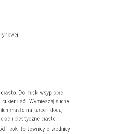
trynowej
 ciasto
. Do miski wsyp obie
 cukier i sól. Wymieszaj suche
 nich masło na tarce i dodaj
dkie i elastyczne ciasto.
d i boki tortownicy o średnicy