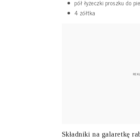
pół łyżeczki proszku do pi
4 żółtka
Składniki na galaretkę r