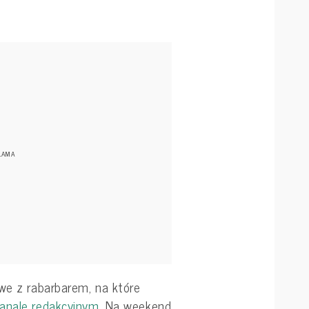
owe z rabarbarem, na które
anale redakcyjnym
. Na weekend