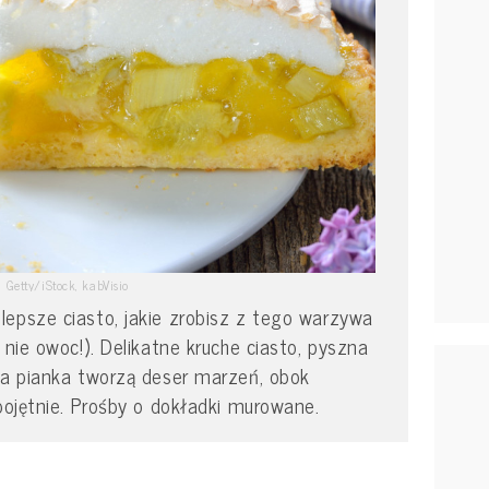
Getty/iStock, kabVisio
epsze ciasto, jakie zrobisz z tego warzywa
 nie owoc!). Delikatne kruche ciasto, pyszna
ka pianka tworzą deser marzeń, obok
obojętnie. Prośby o dokładki murowane.