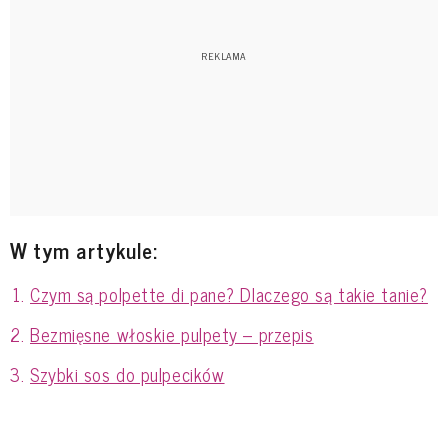
W tym artykule:
Czym są polpette di pane? Dlaczego są takie tanie?
Bezmięsne włoskie pulpety – przepis
Szybki sos do pulpecików