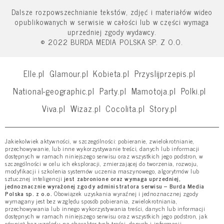
Dalsze rozpowszechnianie tekstów, zdjęć i materiałów wideo
opublikowanych w serwisie w całości lub w części wymaga
uprzedniej zgody wydawcy.
© 2022 BURDA MEDIA POLSKA SP. Z O.O.
Elle.pl
Glamour.pl
Kobieta.pl
Przyslijprzepis.pl
National-geographic.pl
Party.pl
Mamotoja.pl
Polki.pl
Viva.pl
Wizaz.pl
Cocolita.pl
Story.pl
Jakiekolwiek aktywności, w szczególności: pobieranie, zwielokrotnianie,
przechowywanie, lub inne wykorzystywanie treści, danych lub informacji
dostępnych w ramach niniejszego serwisu oraz wszystkich jego podstron, w
szczególności w celu ich eksploracji, zmierzającej do tworzenia, rozwoju,
modyfikacji i szkolenia systemów uczenia maszynowego, algorytmów lub
sztucznej inteligencji
jest zabronione oraz wymaga uprzedniej,
jednoznacznie wyrażonej zgody administratora serwisu – Burda Media
Polska sp. z o.o.
Obowiązek uzyskania wyraźnej i jednoznacznej zgody
wymagany jest bez względu sposób pobierania, zwielokrotniania,
przechowywania lub innego wykorzystywania treści, danych lub informacji
dostępnych w ramach niniejszego serwisu oraz wszystkich jego podstron, jak
również bez względu na charakter tych treści, danych i informacji.