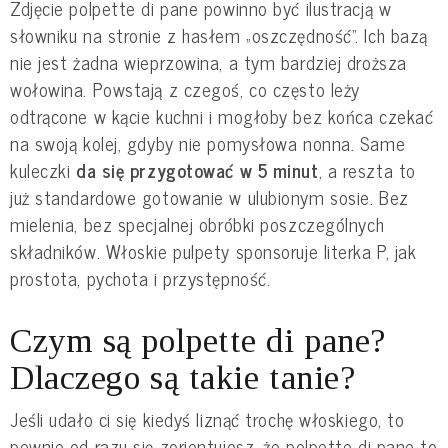
Zdjęcie polpette di pane powinno być ilustracją w
słowniku na stronie z hasłem „oszczędność”. Ich bazą
nie jest żadna wieprzowina, a tym bardziej droższa
wołowina. Powstają z czegoś, co często leży
odtrącone w kącie kuchni i mogłoby bez końca czekać
na swoją kolej, gdyby nie pomysłowa nonna. Same
kuleczki
da się przygotować w 5 minut
, a reszta to
już standardowe gotowanie w ulubionym sosie. Bez
mielenia, bez specjalnej obróbki poszczególnych
składników. Włoskie pulpety sponsoruje literka P, jak
prostota, pychota i przystępność.
Czym są polpette di pane?
Dlaczego są takie tanie?
Jeśli udało ci się kiedyś liznąć trochę włoskiego, to
pewnie od razu się zorientujesz, że polpette di pane to