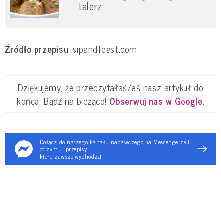
talerz
Źródło przepisu
: sipandfeast.com
Dziękujemy, że przeczytałaś/eś nasz artykuł do
końca. Bądź na bieżąco!
Obserwuj nas w Google
.
Dołącz do naszego kanału nadawczego na Messengerze i
otrzymuj przepisy,
które zawsze wychodzą!