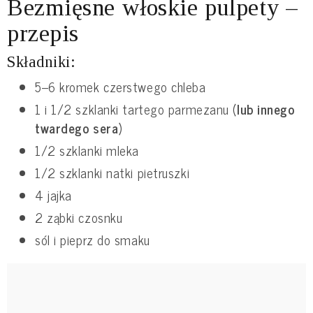
Bezmięsne włoskie pulpety –
przepis
Składniki:
5–6 kromek czerstwego chleba
1 i 1/2 szklanki tartego parmezanu (
lub innego
twardego sera
)
1/2 szklanki mleka
1/2 szklanki natki pietruszki
4 jajka
2 ząbki czosnku
sól i pieprz do smaku