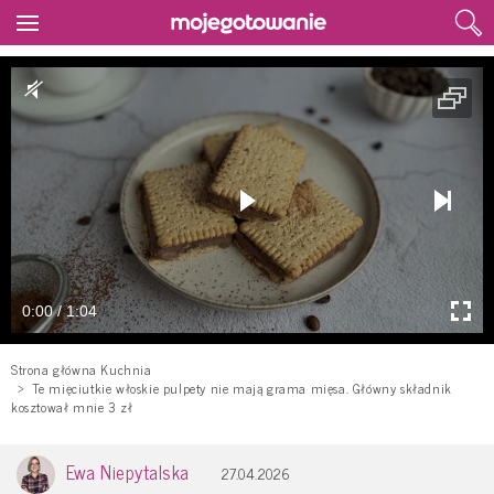
0:00 / 1:04
Strona główna Kuchnia
Te mięciutkie włoskie pulpety nie mają grama mięsa. Główny składnik
kosztował mnie 3 zł
Ewa Niepytalska
27.04.2026