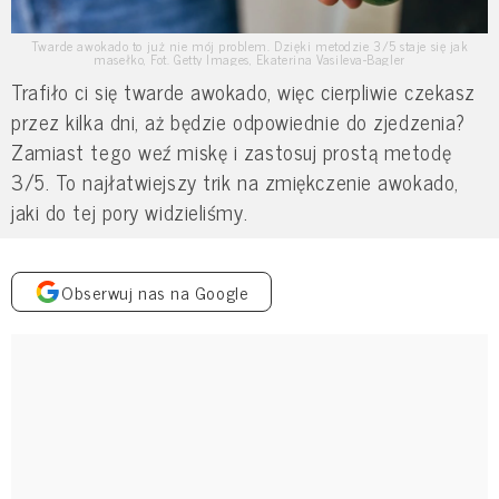
Twarde awokado to już nie mój problem. Dzięki metodzie 3/5 staje się jak
masełko, Fot. Getty Images, Ekaterina Vasileva-Bagler
Trafiło ci się twarde awokado, więc cierpliwie czekasz
przez kilka dni, aż będzie odpowiednie do zjedzenia?
Zamiast tego weź miskę i zastosuj prostą metodę
3/5. To najłatwiejszy trik na zmiękczenie awokado,
jaki do tej pory widzieliśmy.
Obserwuj nas na Google