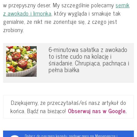
w przepyszny deser. My szczególnie polecamy
sernik
z awokado i limonką
, który wygląda i smakuje tak
genialnie, że nikt nie zorientuje się, z czego jest
zrobiony.
6-minutowa sałatka z awokado
to istne cudo na kolację i
śniadanie. Chrupiąca, pachnąca i
pełna białka
Dziękujemy, że przeczytałaś/eś nasz artykuł do
końca. Bądź na bieżąco!
Obserwuj nas w Google
.
Dołącz do naszego kanału nadawczego na Messengerze i