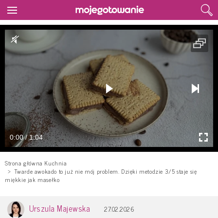
0:00 / 1:04
Strona główna Kuchnia
Twarde awokado to już nie mój problem. Dzięki metodzie 3/5 staje się
miękkie jak masełko
Urszula Majewska
27.02.2026