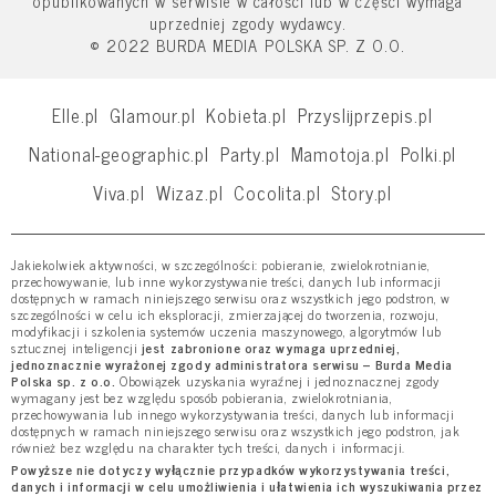
opublikowanych w serwisie w całości lub w części wymaga
uprzedniej zgody wydawcy.
© 2022 BURDA MEDIA POLSKA SP. Z O.O.
Elle.pl
Glamour.pl
Kobieta.pl
Przyslijprzepis.pl
National-geographic.pl
Party.pl
Mamotoja.pl
Polki.pl
Viva.pl
Wizaz.pl
Cocolita.pl
Story.pl
Jakiekolwiek aktywności, w szczególności: pobieranie, zwielokrotnianie,
przechowywanie, lub inne wykorzystywanie treści, danych lub informacji
dostępnych w ramach niniejszego serwisu oraz wszystkich jego podstron, w
szczególności w celu ich eksploracji, zmierzającej do tworzenia, rozwoju,
modyfikacji i szkolenia systemów uczenia maszynowego, algorytmów lub
sztucznej inteligencji
jest zabronione oraz wymaga uprzedniej,
jednoznacznie wyrażonej zgody administratora serwisu – Burda Media
Polska sp. z o.o.
Obowiązek uzyskania wyraźnej i jednoznacznej zgody
wymagany jest bez względu sposób pobierania, zwielokrotniania,
przechowywania lub innego wykorzystywania treści, danych lub informacji
dostępnych w ramach niniejszego serwisu oraz wszystkich jego podstron, jak
również bez względu na charakter tych treści, danych i informacji.
Powyższe nie dotyczy wyłącznie przypadków wykorzystywania treści,
danych i informacji w celu umożliwienia i ułatwienia ich wyszukiwania przez