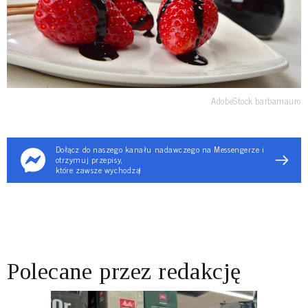
AdobeStock barbamauro
Dołącz do naszego kanału nadawczego na Messengerze i
otrzymuj przepisy,
które zawsze wychodzą!
Polecane przez redakcję