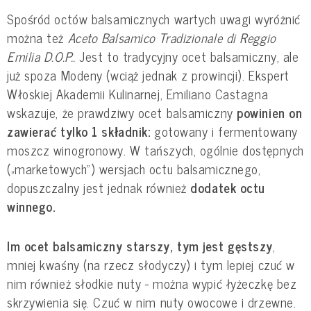
Spośród octów balsamicznych wartych uwagi wyróżnić
można też
Aceto Balsamico Tradizionale di Reggio
Emilia D.O.P..
Jest to tradycyjny ocet balsamiczny, ale
już spoza Modeny (wciąż jednak z prowincji). Ekspert
Włoskiej Akademii Kulinarnej, Emiliano Castagna
wskazuje, że prawdziwy ocet balsamiczny
powinien on
zawierać tylko 1 składnik:
gotowany i fermentowany
moszcz winogronowy. W tańszych, ogólnie dostępnych
(„marketowych”) wersjach octu balsamicznego,
dopuszczalny jest jednak również
dodatek octu
winnego.
Im ocet balsamiczny starszy, tym jest gęstszy
,
mniej kwaśny (na rzecz słodyczy) i tym lepiej czuć w
nim również słodkie nuty - można wypić łyżeczkę bez
skrzywienia się. Czuć w nim nuty owocowe i drzewne.