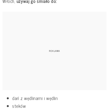
Włoch,
używaj go śmiało do:
dań z wędlinami i wędlin
steków