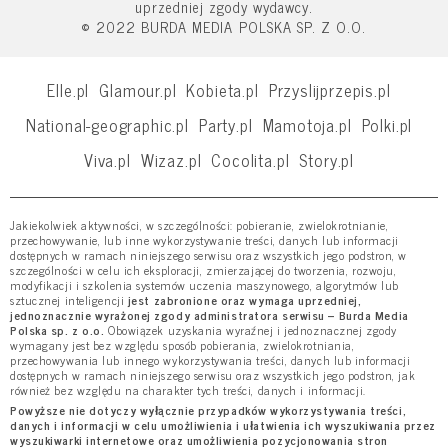
uprzedniej zgody wydawcy.
© 2022 BURDA MEDIA POLSKA SP. Z O.O.
Elle.pl
Glamour.pl
Kobieta.pl
Przyslijprzepis.pl
National-geographic.pl
Party.pl
Mamotoja.pl
Polki.pl
Viva.pl
Wizaz.pl
Cocolita.pl
Story.pl
Jakiekolwiek aktywności, w szczególności: pobieranie, zwielokrotnianie,
przechowywanie, lub inne wykorzystywanie treści, danych lub informacji
dostępnych w ramach niniejszego serwisu oraz wszystkich jego podstron, w
szczególności w celu ich eksploracji, zmierzającej do tworzenia, rozwoju,
modyfikacji i szkolenia systemów uczenia maszynowego, algorytmów lub
sztucznej inteligencji
jest zabronione oraz wymaga uprzedniej,
jednoznacznie wyrażonej zgody administratora serwisu – Burda Media
Polska sp. z o.o.
Obowiązek uzyskania wyraźnej i jednoznacznej zgody
wymagany jest bez względu sposób pobierania, zwielokrotniania,
przechowywania lub innego wykorzystywania treści, danych lub informacji
dostępnych w ramach niniejszego serwisu oraz wszystkich jego podstron, jak
również bez względu na charakter tych treści, danych i informacji.
Powyższe nie dotyczy wyłącznie przypadków wykorzystywania treści,
danych i informacji w celu umożliwienia i ułatwienia ich wyszukiwania przez
wyszukiwarki internetowe oraz umożliwienia pozycjonowania stron