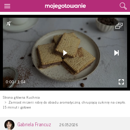
0:00 / 1:04
Strona główna Kuchnia
Zamiast mizerii robię do obiadu aromatyczną, chrupiącą cukinię na ciepło.
15 minut i gotowe
Gabriela Francuz
26.05.2026