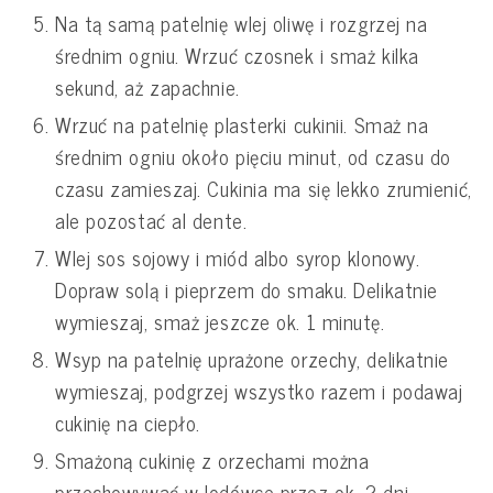
Na tą samą patelnię wlej oliwę i rozgrzej na
średnim ogniu. Wrzuć czosnek i smaż kilka
sekund, aż zapachnie.
Wrzuć na patelnię plasterki cukinii. Smaż na
średnim ogniu około pięciu minut, od czasu do
czasu zamieszaj. Cukinia ma się lekko zrumienić,
ale pozostać al dente.
Wlej sos sojowy i miód albo syrop klonowy.
Dopraw solą i pieprzem do smaku. Delikatnie
wymieszaj, smaż jeszcze ok. 1 minutę.
Wsyp na patelnię uprażone orzechy, delikatnie
wymieszaj, podgrzej wszystko razem i podawaj
cukinię na ciepło.
Smażoną cukinię z orzechami można
przechowywać w lodówce przez ok. 2 dni -