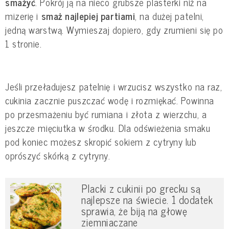
smażyć
. Pokrój ją na nieco grubsze plasterki niż na
mizerię i
smaż najlepiej partiami
, na dużej patelni,
jedną warstwą. Wymieszaj dopiero, gdy zrumieni się po
1 stronie.
Jeśli przeładujesz patelnię i wrzucisz wszystko na raz,
cukinia zacznie puszczać wodę i rozmiękać. Powinna
po przesmażeniu być rumiana i złota z wierzchu, a
jeszcze mięciutka w środku. Dla odświeżenia smaku
pod koniec możesz skropić sokiem z cytryny lub
oprószyć skórką z cytryny.
Placki z cukinii po grecku są
najlepsze na świecie. 1 dodatek
sprawia, że biją na głowę
ziemniaczane