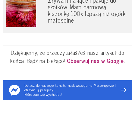
Zrywam na łące i pakuję do
słoików. Mam darmową
kiszonkę 100x lepszą niż ogórki
małosolne
Dziękujemy, że przeczytałaś/eś nasz artykuł do
końca. Bądź na bieżąco!
Obserwuj nas w Google
.
Dołącz do naszego kanału nadawczego na Messengerze i
otrzymuj przepisy,
które zawsze wychodzą!