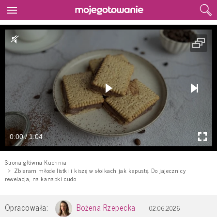
0:00 / 1:04
Strona główna Kuchnia
Zbieram młode listki i kiszę w słoikach jak kapustę. Do jajecznicy
rewelacja, na kanapki cudo
Opracowała:
Bożena Rzepecka
02.06.2026