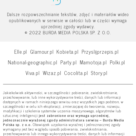
Dalsze rozpowszechnianie tekstów, zdjęć i materiałów wideo
opublikowanych w serwisie w całości lub w części wymaga
uprzedniej zgody wydawcy.
© 2022 BURDA MEDIA POLSKA SP. Z O.O.
Elle.pl
Glamour.pl
Kobieta.pl
Przyslijprzepis.pl
National-geographic.pl
Party.pl
Mamotoja.pl
Polki.pl
Viva.pl
Wizaz.pl
Cocolita.pl
Story.pl
Jakiekolwiek aktywności, w szczególności: pobieranie, zwielokrotnianie,
przechowywanie, lub inne wykorzystywanie treści, danych lub informacji
dostępnych w ramach niniejszego serwisu oraz wszystkich jego podstron, w
szczególności w celu ich eksploracji, zmierzającej do tworzenia, rozwoju,
modyfikacji i szkolenia systemów uczenia maszynowego, algorytmów lub
sztucznej inteligencji
jest zabronione oraz wymaga uprzedniej,
jednoznacznie wyrażonej zgody administratora serwisu – Burda Media
Polska sp. z o.o.
Obowiązek uzyskania wyraźnej i jednoznacznej zgody
wymagany jest bez względu sposób pobierania, zwielokrotniania,
przechowywania lub innego wykorzystywania treści, danych lub informacji