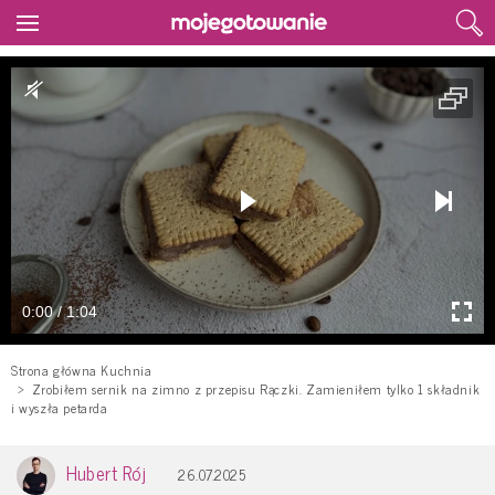
0:00 / 1:04
Strona główna Kuchnia
Zrobiłem sernik na zimno z przepisu Rączki. Zamieniłem tylko 1 składnik
i wyszła petarda
Hubert Rój
26.07.2025