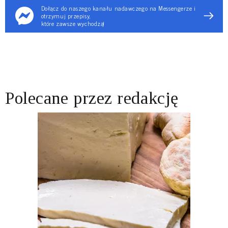
Dołącz do naszego kanału nadawczego na Messengerze i
otrzymuj przepisy,
które zawsze wychodzą!
Polecane przez redakcję