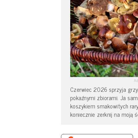
Ad
Czerwiec 2026 sprzyja grzybi
pokaźnymi zbiorami. Ja sama
koszykiem smakowitych raryt
koniecznie zerknij na moją ś