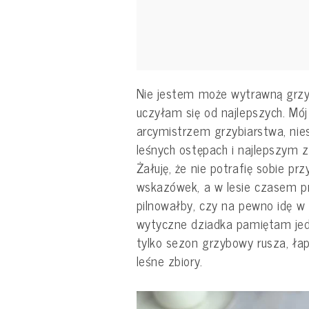
Nie jestem może wytrawną grzybi
uczyłam się od najlepszych. Mó
arcymistrzem grzybiarstwa, ni
leśnych ostępach i najlepszym 
Żałuję, że nie potrafię sobie pr
wskazówek, a w lesie czasem pr
pilnowałby, czy na pewno idę w 
wytyczne dziadka pamiętam jed
tylko sezon grzybowy rusza, ła
leśne zbiory.