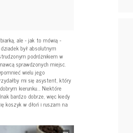
arką, ale - jak to mówią -
j dziadek był absolutnym
estrudzonym podróżnikiem w
znawcą sprawdzonych miejsc.
zypomnieć wielu jego
zydałby mi się asystent, który
dobrym kierunku... Niektóre
nak bardzo dobrze, więc kiedy
pię koszyk w dłoń i ruszam na