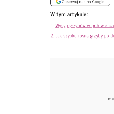
Obserwuj nas na Google
W tym artykule:
Wysyp grzybów w połowie cze
Jak szybko rosną grzyby po d