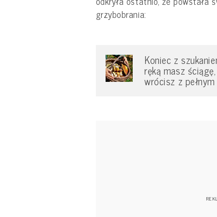
odkryła ostatnio, że powstała 
grzybobrania:
Koniec z szukani
ręką masz ściągę,
wrócisz z pełnym