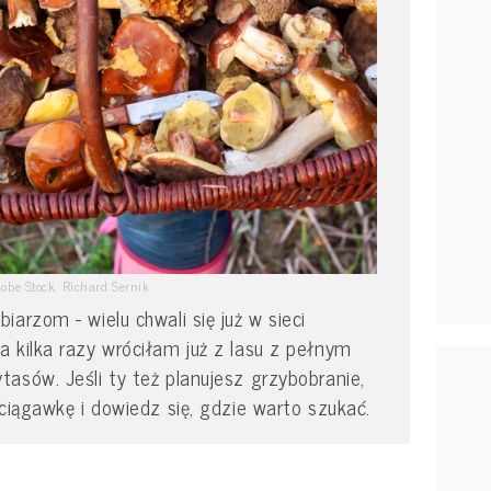
obe Stock, Richard Sernik
arzom - wielu chwali się już w sieci
 kilka razy wróciłam już z lasu z pełnym
asów. Jeśli ty też planujesz grzybobranie,
ciągawkę i dowiedz się, gdzie warto szukać.